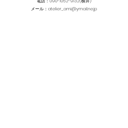
電話：090-1052-9132(横井)
​メール：
atelier_ami@ymail.ne.jp