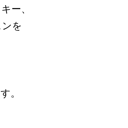
ッキー、
スンを
ます。