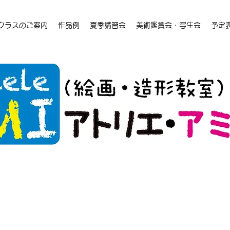
クラスのご案内
作品例
夏季講習会
美術鑑賞会・写生会
予定
024年度 冬季講習
美大、芸大を目指す高校生