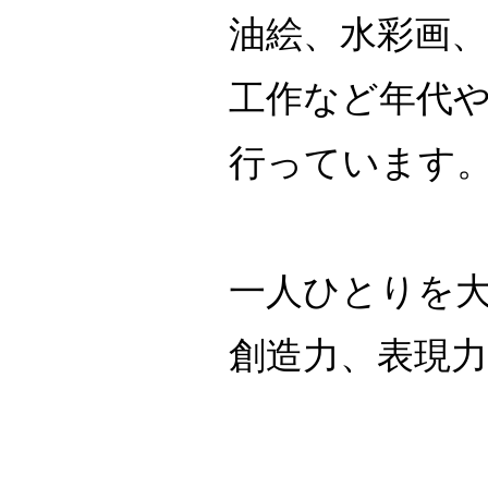
油絵、水彩画
工作など
​年代
行っています
一人ひとりを
創造力、表現